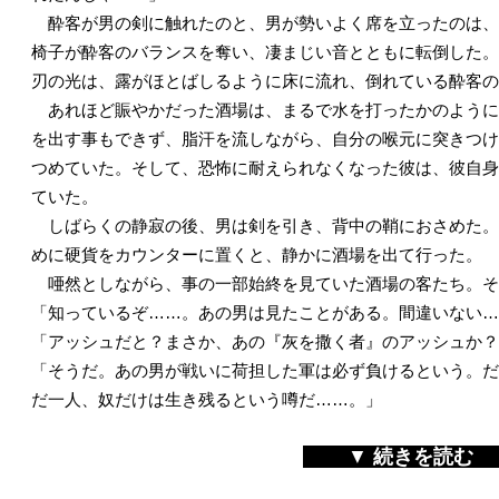
酔客が男の剣に触れたのと、男が勢いよく席を立ったのは、
椅子が酔客のバランスを奪い、凄まじい音とともに転倒した。
刃の光は、露がほとばしるように床に流れ、倒れている酔客の
あれほど賑やかだった酒場は、まるで水を打ったかのように
を出す事もできず、脂汗を流しながら、自分の喉元に突きつけ
つめていた。そして、恐怖に耐えられなくなった彼は、彼自身
ていた。
しばらくの静寂の後、男は剣を引き、背中の鞘におさめた。
めに硬貨をカウンターに置くと、静かに酒場を出て行った。
唖然としながら、事の一部始終を見ていた酒場の客たち。そ
「知っているぞ……。あの男は見たことがある。間違いない…
「アッシュだと？まさか、あの『灰を撒く者』のアッシュか？
「そうだ。あの男が戦いに荷担した軍は必ず負けるという。だ
だ一人、奴だけは生き残るという噂だ……。」
▼
続きを読む