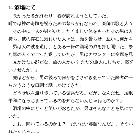
1. 酒場にて
長かった冬が終わり、春が訪れようとしていた。
町では神の奇跡を祝うための祭りが行なわれ、楽師の歌と人々
その中に一人の男がいた。たくましい体をもったその男は人
持ち、彼の存在に気付いた人々は、顔を曇らせ、互いに何かを
男は人の波を避け、とある一軒の酒場の扉を押し開いた。祭
た顔の人々でごった返していたが、男はカウンターに空席を見
「見かけない顔だな。旅の人かい？ ただの旅人にしちゃ、随
いませんか。」
先ほどから、男の後ろで何かをささやき会っていた酔客の一
らかうような口調で話しかけてきた。
「どうせ戦を渡り歩いている傭兵だろ。だが、なんだね。居眠
平和になっちまっているのを知らないんじゃねぇのか？」
酒場の中にどっと笑いがおきたが、男はそんなことを気にす
いた。
「よお、聞いているのかよ？ だいたい邪魔なんだよ、そうい
れたんじゃ……」