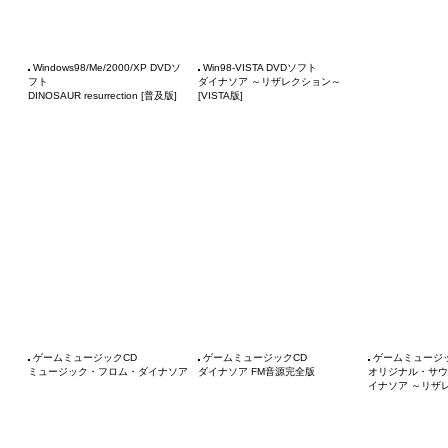
Windows98/Me/2000/XP DVDソ
Win98-VISTA DVDソフト
フト
ダイナソア ～リザレクション～
DINOSAUR resurrection [普及版]
[VISTA版]
ゲームミュージックCD
ゲームミュージックCD
ゲームミュージ
ミュージック・フロム・ダイナソア
ダイナソア FM音源完全版
オリジナル・サウ
イナソア ～リザ