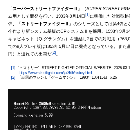
『
スーパーストリートファイターⅡ
』（
SUPER STREET FI
[1]
ム用として開発を行い、1993年9月14日
に稼働した対戦型格
弾、『
ストリートファイターⅡ
』のシリーズとしては第4弾と
今作より新システム基板のCPシステムⅡを採用。1993年9月
キャビネット（Q-グランダム）を連結し2台での対戦用（768,000
での8人プレイ版は1993年9月17日に発売となっている。また基板
[2]
円）と遅れての出荷だ
。
[1]
. "ヒストリー". STREET FIGHTER OFFICIAL WEBSITE. 2025-03-
https://www.streetfighter.com/ja/35th/history.html
[2]
. 「話題のマシン｣.『ゲームマシン』, 1993年10月15日, p.25