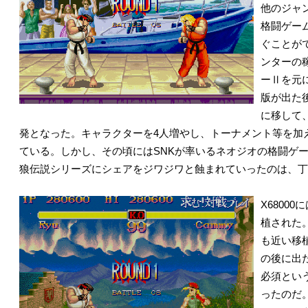
他のジャ
格闘ゲー
ぐことが
ンターの
ーⅡを元
版が出た
に移して
発となった。キャラクターを4人増やし、トーナメント等を加
ている。しかし、その頃にはSNKが率いるネオジオの格闘ゲ
狼伝説シリーズにシェアをジワジワと蝕まれていったのは、丁
X6800
植された
も近い移植
の後に出
必須とい
ったのだ。