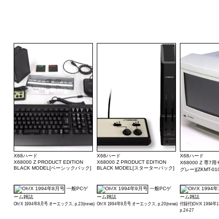
X68ハード
X68ハード
X68ハード
X68000 Z PRODUCT EDITION
X68000 Z PRODUCT EDITION
X68000 Z 専
BLACK MODEL[ベーシックパック]
BLACK MODEL[スターターパック]
グレー)[ZKMT-010
一般PCゲ
一般PCゲ
ーム雑誌
ーム雑誌
ーム雑誌
Oh!X 1994年8月号 オーエックス, p.23(news)
Oh!X 1994年9月号 オーエックス, p.20(news)
付録付)Oh!X 1994
p.24-27