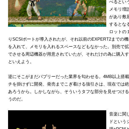
べるとい
メモリ増
があり敷
するとな
ロットの
りSCSIポートが導入されたが、それ以前のEXPERT2までの機
を入れて、メモリを入れるスペースなどもなかった。別売で拡
でさせる周辺機器が用意されていたが、それだけの為に購入す
といえよう。
逆にそこがまだバブリーだった業界を匂わせる。4MB以上搭
チを掛けずに開発、発売までこぎ着ける強引さは、現在では絶
あろうから。しかしながら、そういうタフな部分を見せつける
うのだ。
音楽に関
ドという
源+PC