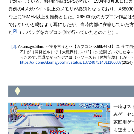
で対応している。移植開発はSPSが行い、1994年9月30日
異例の4メガバイト以上のメモリが必須となっており、X680
な上に16MHz以上を推奨とした。X68000版のカプコン作品
ではないかと噂はよく耳にしたが、当時内部に在籍していた方
[3]
た
（デバッグをカプコン側で行っていたとのこと）。
[3]
. AkumajyoShin. ～実を言うと‥【カプコン･X68kﾀｲﾄﾙ】
2’】が［開発ビル］で【大魔界村､スパ2】は､近隣ビルでしたネ～
ったので､面識なかったデスヨ（‥ソースゎ［体験記憶］しか‥
https://x.com/AkumajyoShin/status/1872407314311106837
(2024)
◆
一時はス
みゲーセ
家庭用ゲ
も進出し